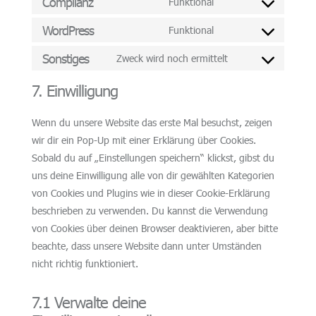
Complianz
Funktional
Consent
to
WordPress
Funktional
Consent
service
to
Sonstiges
Zweck wird noch ermittelt
complianz
Consent
service
to
7. Einwilligung
wordpress
service
sonstiges
Wenn du unsere Website das erste Mal besuchst, zeigen
wir dir ein Pop-Up mit einer Erklärung über Cookies.
Sobald du auf „Einstellungen speichern“ klickst, gibst du
uns deine Einwilligung alle von dir gewählten Kategorien
von Cookies und Plugins wie in dieser Cookie-Erklärung
beschrieben zu verwenden. Du kannst die Verwendung
von Cookies über deinen Browser deaktivieren, aber bitte
beachte, dass unsere Website dann unter Umständen
nicht richtig funktioniert.
7.1 Verwalte deine